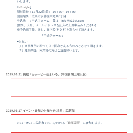
いします。
｢
NS style
｣
開催日時：12月22日(日) 10：00～16：00
開催場所：広島市安芸区中野東6丁目
申込先 ：
申込フォーム
又は
info@k16df.com
(住所、氏名、メールアドレスを記入の上お申込みください)
※予約完了後、詳しい案内図(ＰＤＦ)を送らせて頂きます。
「
申込フォーム
」
■お願い
（1）当事務所の家づくりに関心がある方のみとさせて頂きます。
（2）建築関係・同業種の方はご遠慮願います。
2019.09.21 掲載 ｢ちゅーピー住まいる」(中国新聞土曜日版)
2019.09.17 イベント参加のお知らせ(場所：広島市)
9/21～9/23に広島市でおこなわれる「
建築家展
」に参加します。