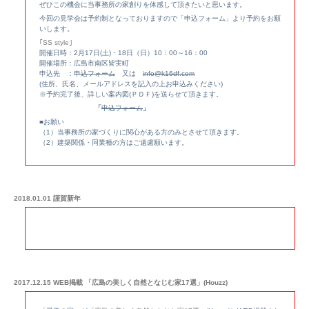
ぜひこの機会に当事務所の家創りを体感して頂きたいと思います。
今回の見学会は予約制となっておりますので「申込フォーム」より予約をお願
いします。
｢
SS style
｣
開催日時：2月17日(土)・18日（日）10：00～16：00
開催場所：広島市南区皆実町
申込先 ：
申込フォーム
又は
info@k16df.com
(住所、氏名、メールアドレスを記入の上お申込みください)
※予約完了後、詳しい案内図(ＰＤＦ)を送らせて頂きます。
「
申込フォーム
」
■お願い
（1）当事務所の家づくりに関心がある方のみとさせて頂きます。
（2）建築関係・同業種の方はご遠慮願います。
2018.01.01 謹賀新年
2017.12.15 WEB掲載 「広島の美しく自然となじむ家17選」(Houzz)